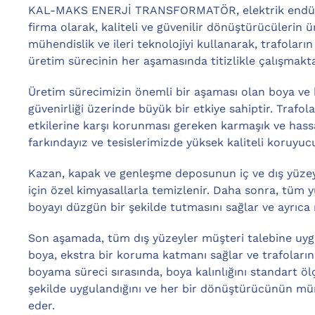
KAL-MAKS ENERJİ TRANSFORMATÖR, elektrik endüstr
firma olarak, kaliteli ve güvenilir dönüştürücülerin 
mühendislik ve ileri teknolojiyi kullanarak, trafolar
üretim sürecinin her aşamasında titizlikle çalışmakta
Üretim sürecimizin önemli bir aşaması olan boya ve k
güvenirliği üzerinde büyük bir etkiye sahiptir. Trafola
etkilerine karşı korunması gereken karmaşık ve has
farkındayız ve tesislerimizde yüksek kaliteli koruyu
Kazan, kapak ve genleşme deposunun iç ve dış yüzeyl
için özel kimyasallarla temizlenir. Daha sonra, tüm yü
boyayı düzgün bir şekilde tutmasını sağlar ve ayrıca
Son aşamada, tüm dış yüzeyler müşteri talebine uyg
boya, ekstra bir koruma katmanı sağlar ve trafoların aş
boyama süreci sırasında, boya kalınlığını standart ö
şekilde uygulandığını ve her bir dönüştürücünün m
eder.