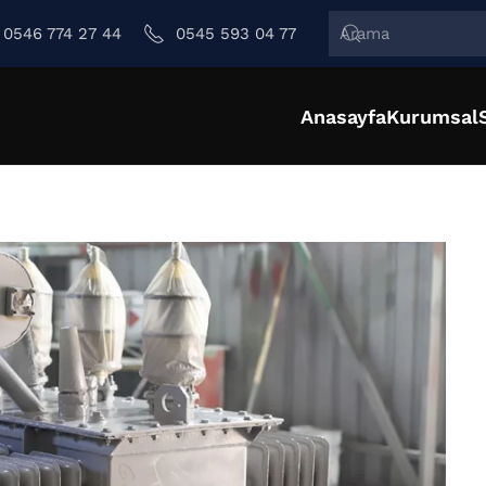
0546 774 27 44
0545 593 04 77
Anasayfa
Kurumsal