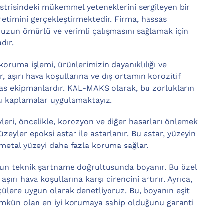
isindeki mükemmel yeteneklerini sergileyen bir
üretimini gerçekleştirmektedir. Firma, hassas
ın uzun ömürlü ve verimli çalışmasını sağlamak için
dır.
oruma işlemi, ürünlerimizin dayanıklılığı ve
r, aşırı hava koşullarına ve dış ortamın korozitif
sas ekipmanlardır. KAL-MAKS olarak, bu zorlukların
cu kaplamalar uygulamaktayız.
eri, öncelikle, korozyon ve diğer hasarları önlemek
zeyler epoksi astar ile astarlanır. Bu astar, yüzeyin
 metal yüzeyi daha fazla koruma sağlar.
un teknik şartname doğrultusunda boyanır. Bu özel
ırı hava koşullarına karşı direncini artırır. Ayrıca,
lçülere uygun olarak denetliyoruz. Bu, boyanın eşit
ümkün olan en iyi korumaya sahip olduğunu garanti